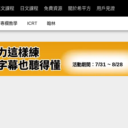
英文課程
日文課程
免費資源
關於希平方
用戶見證
專欄教學
ICRT
翰林
7/31 ~ 8/28
活動期間：