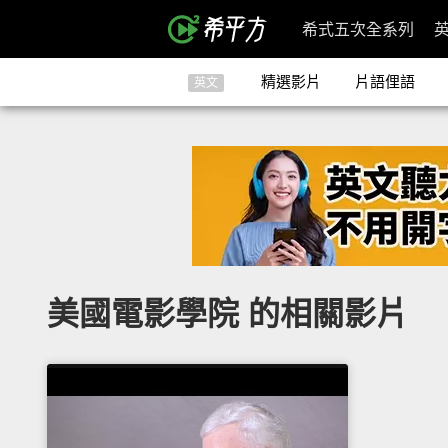
希式五次全系列
精選影片
片語俚語
英文
美國電影學院 的相關影片