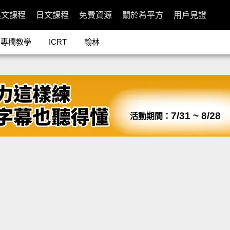
英文課程
日文課程
免費資源
關於希平方
用戶見證
專欄教學
ICRT
翰林
7/31 ~ 8/28
活動期間：