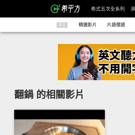
希式五次全系列
精選影片
片語俚語
英文
翻鍋 的相關影片