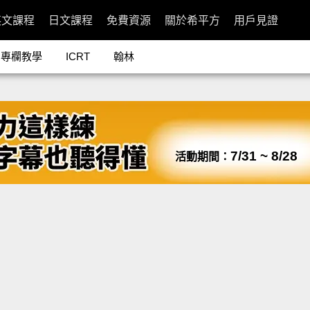
英文課程
日文課程
免費資源
關於希平方
用戶見證
專欄教學
ICRT
翰林
7/31 ~ 8/28
活動期間：