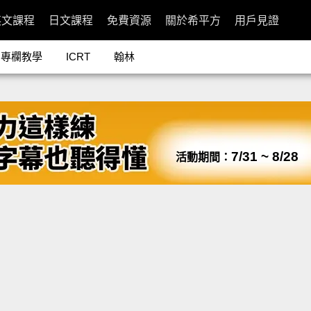
英文課程
日文課程
免費資源
關於希平方
用戶見證
專欄教學
ICRT
翰林
7/31 ~ 8/28
活動期間：