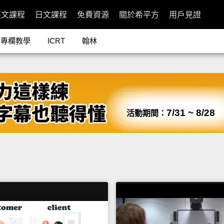
英文課程
日文課程
免費資源
關於希平方
用戶見證
專欄教學
ICRT
翰林
7/31 ~ 8/28
活動期間：