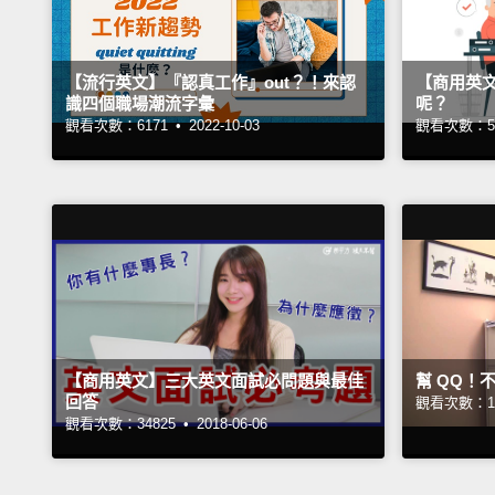
【流行英文】『認真工作』out？！來認
【商用英文】c
識四個職場潮流字彙
呢？
觀看次數：6171 •
2022-10-03
觀看次數：53
【商用英文】三大英文面試必問題與最佳
幫 QQ！
回答
觀看次數：16
觀看次數：34825 •
2018-06-06