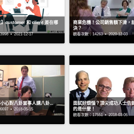
ustomer 和 client 差在哪
商業危機！公司銷售額下滑，
決？
998 •
2021-12-17
觀看次數：14263 •
2020-12-03
不小心對八卦當事人講八卦...
面試好煩惱？頂尖成功人士告
的是什麼！
697 •
2018-05-15
觀看次數：17551 •
2018-03-06