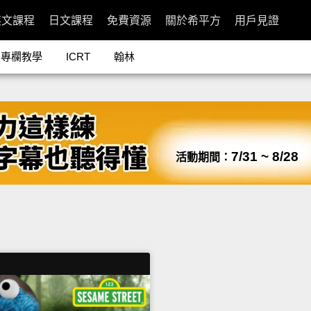
英文課程
日文課程
免費資源
關於希平方
用戶見證
專欄教學
ICRT
翰林
7/31 ~ 8/28
活動期間：