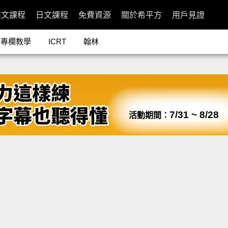
英文課程
日文課程
免費資源
關於希平方
用戶見證
專欄教學
ICRT
翰林
7/31 ~ 8/28
活動期間：