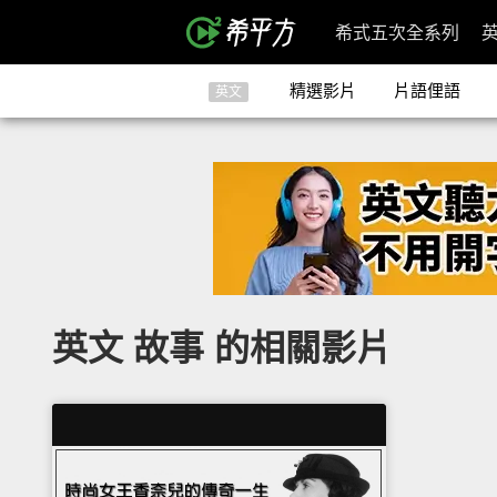
希式五次全系列
精選影片
片語俚語
英文
英文 故事 的相關影片