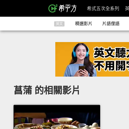
希式五次全系列
精選影片
片語俚語
英文
菖蒲 的相關影片