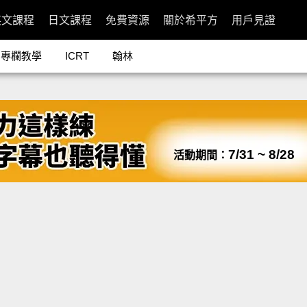
英文課程
日文課程
免費資源
關於希平方
用戶見證
專欄教學
ICRT
翰林
7/31 ~ 8/28
活動期間：