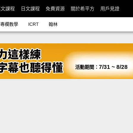
英文課程
日文課程
免費資源
關於希平方
用戶見證
專欄教學
ICRT
翰林
7/31 ~ 8/28
活動期間：