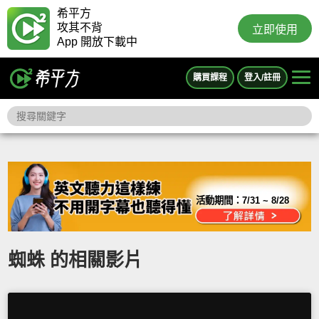
希平方
攻其不背
立即使用
App 開放下載中
購買課程
登入/註冊
活動期間：
7/31 ~ 8/28
蜘蛛 的相關影片