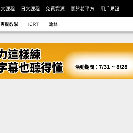
英文課程
日文課程
免費資源
關於希平方
用戶見證
專欄教學
ICRT
翰林
7/31 ~ 8/28
活動期間：