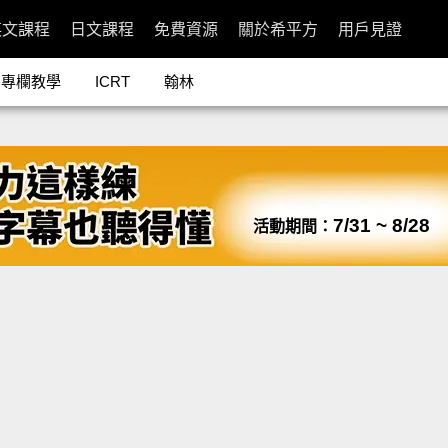
英文課程
日文課程
免費資源
關於希平方
用戶見證
專欄教學
ICRT
翰林
7/31 ~ 8/28
活動期間：