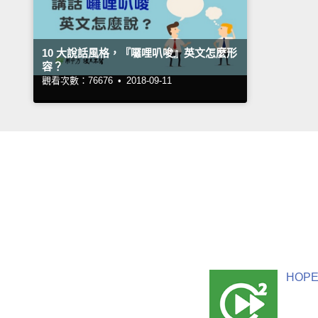
10 大說話風格，『囉哩叭唆』英文怎麼形
容？
觀看次數：76676 •
2018-09-11
HOPE