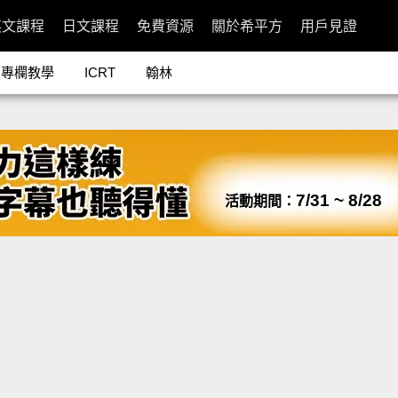
英文課程
日文課程
免費資源
關於希平方
用戶見證
專欄教學
ICRT
翰林
7/31 ~ 8/28
活動期間：