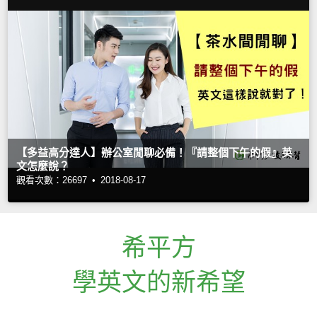
【多益高分達人】辦公室閒聊必備！『請整個下午的假』英
文怎麼說？
觀看次數：26697 •
2018-08-17
希平方
學英文的新希望