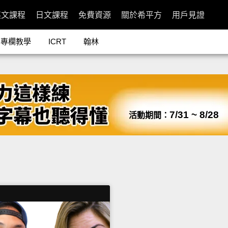
英文課程
日文課程
免費資源
關於希平方
用戶見證
專欄教學
ICRT
翰林
7/31 ~ 8/28
活動期間：