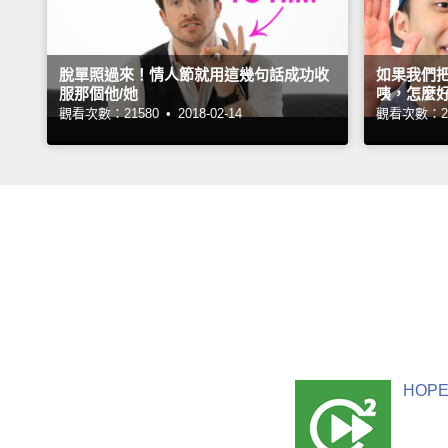
脫單照過來！情人節就用這幾句話成功收
如果我們把
服那個他/她
咦，怎麼
觀看次數：21580 •
2018-02-14
觀看次數：28
HOPE