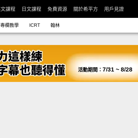
英文課程
日文課程
免費資源
關於希平方
用戶見證
專欄教學
ICRT
翰林
7/31 ~ 8/28
活動期間：