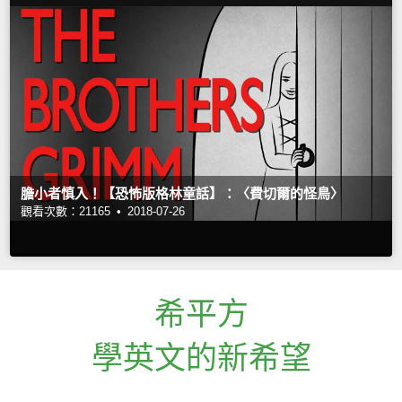
膽小者慎入！【恐怖版格林童話】：〈費切爾的怪鳥〉
觀看次數：21165 •
2018-07-26
希平方
學英文的新希望