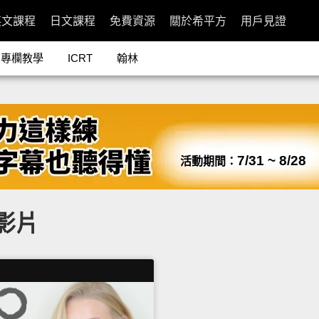
英文課程
日文課程
免費資源
關於希平方
用戶見證
專欄教學
ICRT
翰林
7/31 ~ 8/28
活動期間：
關影片