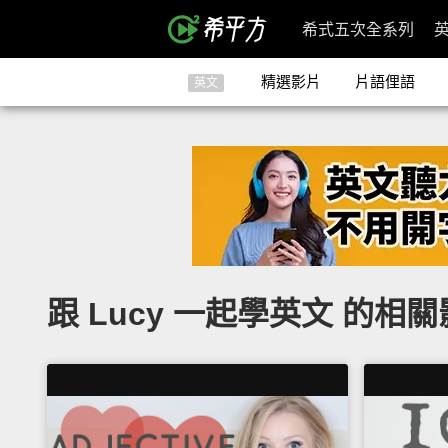
希式五次全系列
精選影片
片語俚語
英文
跟 Lucy 一起學英文 的相