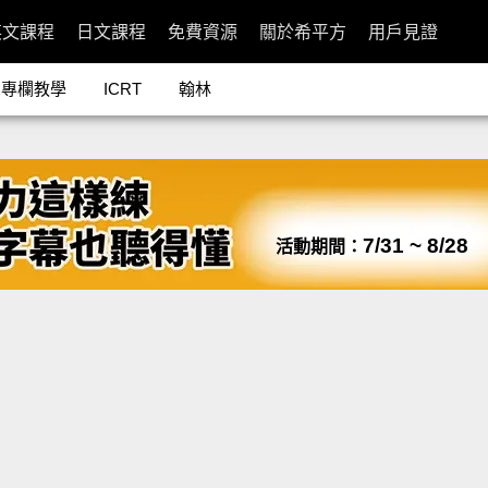
英文課程
日文課程
免費資源
關於希平方
用戶見證
專欄教學
ICRT
翰林
7/31 ~ 8/28
活動期間：