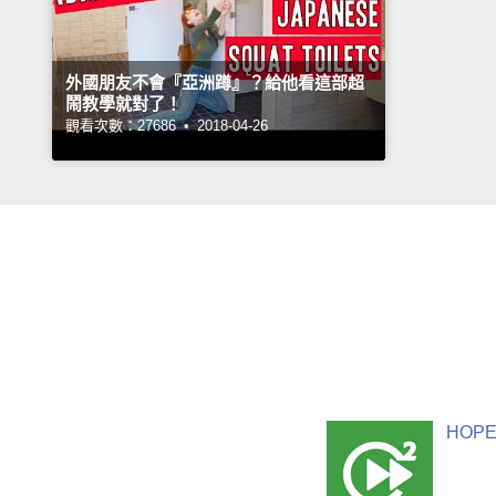
外國朋友不會『亞洲蹲』？給他看這部超
鬧教學就對了！
觀看次數：27686 •
2018-04-26
HOPE