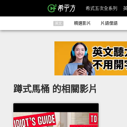
希式五次全系列
精選影片
片語俚語
英文
蹲式馬桶 的相關影片