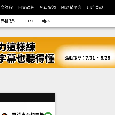
英文課程
日文課程
免費資源
關於希平方
用戶見證
專欄教學
ICRT
翰林
7/31 ~ 8/28
活動期間：