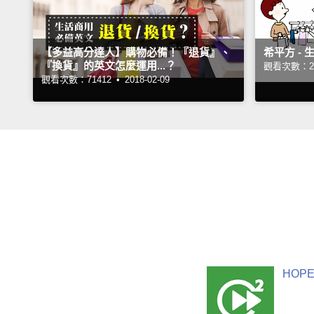
【多益高分達人】購物必備！『退貨』、
希平方 - 
『換貨』的英文怎麼運用...？
觀看次數：29
觀看次數：71412 •
2018-02-09
HOPE