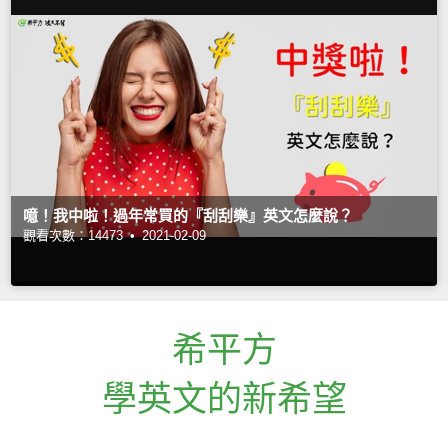
噫！我中啦！過年常買的『刮刮樂』英文怎麼說？
觀看次數：14473 •
2021-02-09
希平方
學英文的新希望