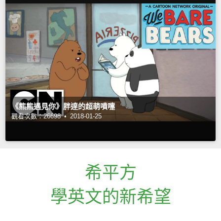
《熊熊遇見你》胖達的超萌噴嚏
觀看次數：26698 •
2018-01-25
希平方
學英文的新希望