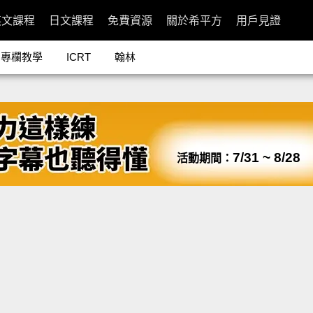
英文課程
日文課程
免費資源
關於希平方
用戶見證
專欄教學
ICRT
翰林
7/31 ~ 8/28
活動期間：