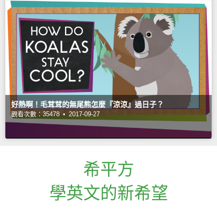
好熱啊！毛茸茸的無尾熊怎麼『涼涼』過日子？
觀看次數：35478 •
2017-09-27
希平方
學英文的新希望