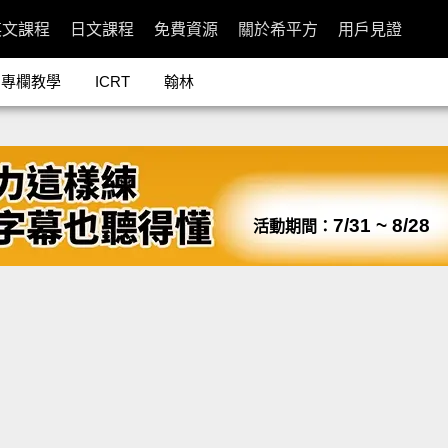
英文課程
日文課程
免費資源
關於希平方
用戶見證
專欄教學
ICRT
翰林
7/31 ~ 8/28
活動期間：