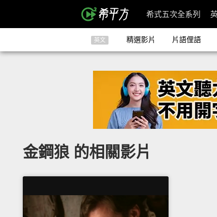
希式五次全系列
精選影片
片語俚語
英文
金鋼狼 的相關影片