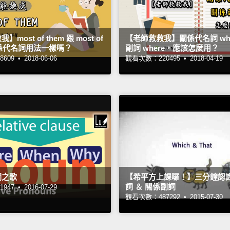
most of them 跟 most of
【老師救救我】關係代名詞 whi
關係代名詞用法一樣嗎？
副詞 where，應該怎麼用？
609 •
2018-06-06
觀看次數：220495 •
2018-04-19
詞之歌
【希平方上課囉！】三分鐘認
詞 ＆ 關係副詞
947 •
2016-07-29
觀看次數：487292 •
2015-07-30