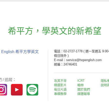
希平方
，
學英文的新希望
電話：02-2727-1778
( 週一至週五 9:00-
 English 希平方學英文
假日除外 )
E-mail：service@hopenglish.com
統編：24746401
 / 追蹤：
攻其不背
ICRT
隱私
精選影片
翰林
說明
每日片語
關於我們
專欄教學
媒體報導