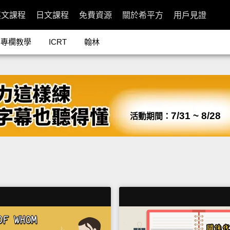
英文課程
日文課程
免費資源
關於希平方
用戶見證
專欄教學
ICRT
翰林
7/31 ~ 8/28
活動期間：