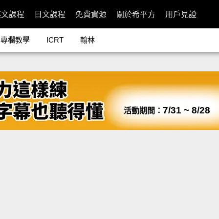
英文課程
日文課程
免費資源
關於希平方
用戶見證
專欄教學
ICRT
翰林
7/31 ~ 8/28
活動期間：