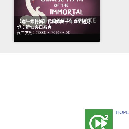
【端午節特輯】我願修練千年直至遇見
你：許仙與白素貞
觀看次數：23886 •
2019-06-06
HOPE