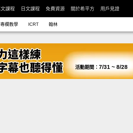
英文課程
日文課程
免費資源
關於希平方
用戶見證
專欄教學
ICRT
翰林
7/31 ~ 8/28
活動期間：