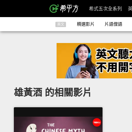
希式五次全系列
精選影片
片語俚語
英文
雄黃酒 的相關影片