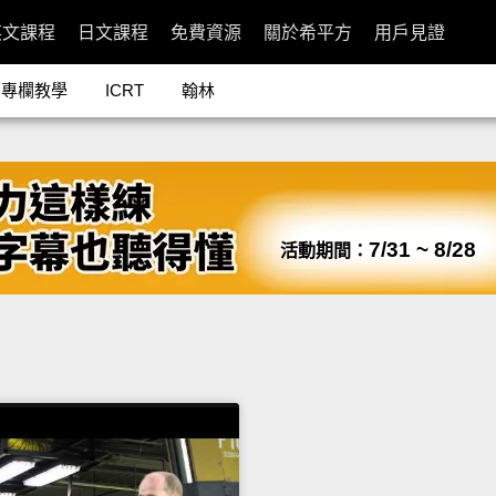
英文課程
日文課程
免費資源
關於希平方
用戶見證
專欄教學
ICRT
翰林
7/31 ~ 8/28
活動期間：