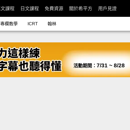
英文課程
日文課程
免費資源
關於希平方
用戶見證
專欄教學
ICRT
翰林
7/31 ~ 8/28
活動期間：