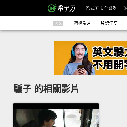
希式五次全系列
精選影片
片語俚語
英文
騙子 的相關影片