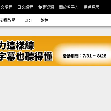
英文課程
日文課程
免費資源
關於希平方
用戶見證
專欄教學
ICRT
翰林
7/31 ~ 8/28
活動期間：