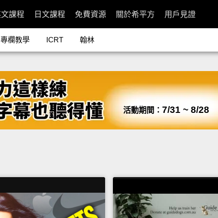
英文課程
日文課程
免費資源
關於希平方
用戶見證
專欄教學
ICRT
翰林
7/31 ~ 8/28
活動期間：