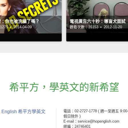
密：你也被洗腦了嗎？
電視廣告六十秒：導盲犬面試
275 •
2014-04-09
觀看次數：35153 •
2012-11-20
希平方
，
學英文的新希望
電話：02-2727-1778
( 週一至週五 9:00-
 English 希平方學英文
假日除外 )
E-mail：service@hopenglish.com
統編：24746401