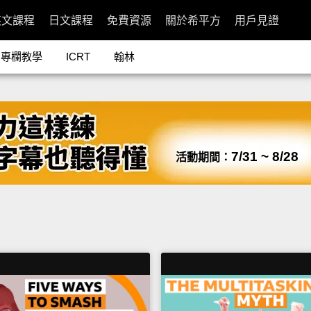
英文課程
日文課程
免費資源
關於希平方
用戶見證
專欄教學
ICRT
翰林
7/31 ~ 8/28
活動期間：