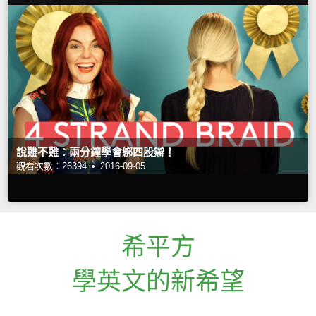
說難不難：兩分鐘學會綁四股辮！
觀看次數：26394 •
2016-09-05
希平方
學英文的新希望