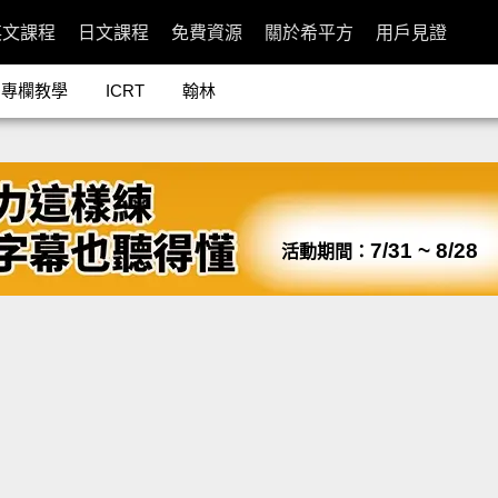
英文課程
日文課程
免費資源
關於希平方
用戶見證
專欄教學
ICRT
翰林
7/31 ~ 8/28
活動期間：