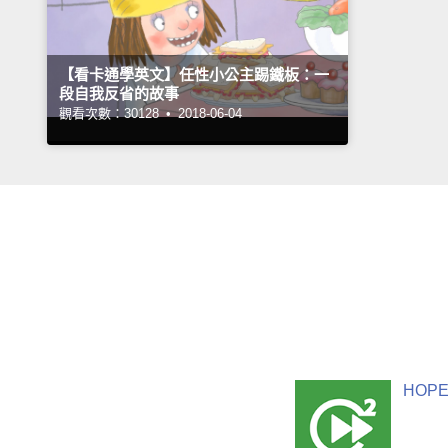
【看卡通學英文】任性小公主踢鐵板：一
段自我反省的故事
觀看次數：30128 •
2018-06-04
HOPE