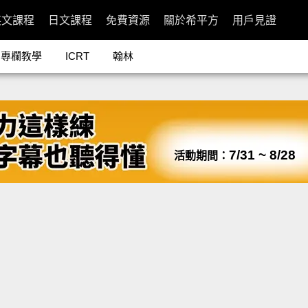
英文課程
日文課程
免費資源
關於希平方
用戶見證
專欄教學
ICRT
翰林
7/31 ~ 8/28
活動期間：