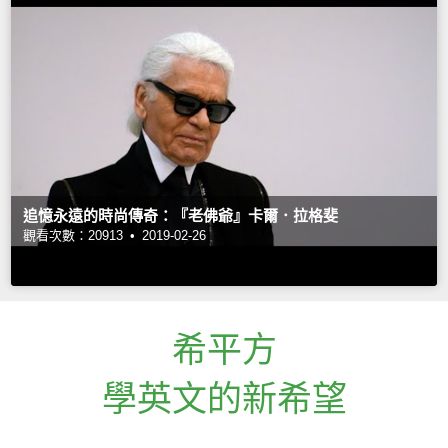
追憶永遠的時尚傳奇：『老佛爺』卡爾．拉格斐
觀看次數：20913 •
2019-02-26
希平方
學英文的新希望