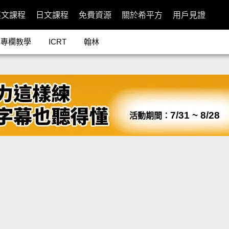
英文課程
日文課程
免費資源
關於希平方
用戶見證
專欄教學
ICRT
翰林
7/31 ~ 8/28
活動期間：