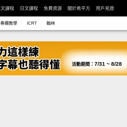
英文課程
日文課程
免費資源
關於希平方
用戶見證
專欄教學
ICRT
翰林
7/31 ~ 8/28
活動期間：