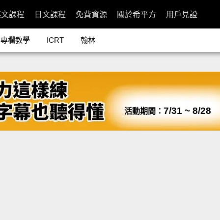
英文課程
日文課程
免費資源
關於希平方
用戶見證
專欄教學
ICRT
翰林
7/31 ~ 8/28
活動期間：