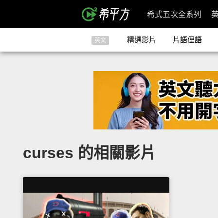
希式五次全系列
精選影片
片語俚語
英文
curses 的相關影片