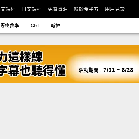
英文課程
日文課程
免費資源
關於希平方
用戶見證
專欄教學
ICRT
翰林
7/31 ~ 8/28
活動期間：