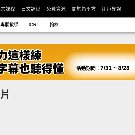
英文課程
日文課程
免費資源
關於希平方
用戶見證
專欄教學
ICRT
翰林
7/31 ~ 8/28
活動期間：
影片