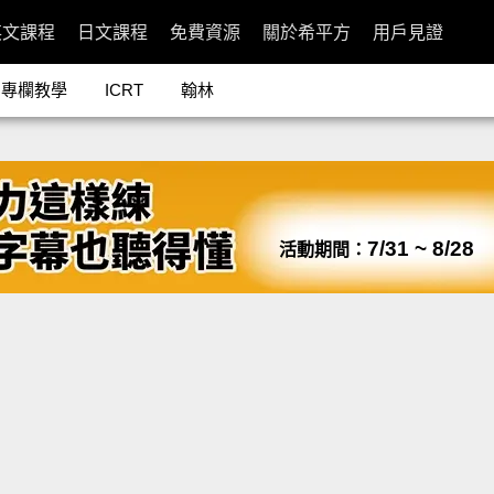
英文課程
日文課程
免費資源
關於希平方
用戶見證
專欄教學
ICRT
翰林
7/31 ~ 8/28
活動期間：