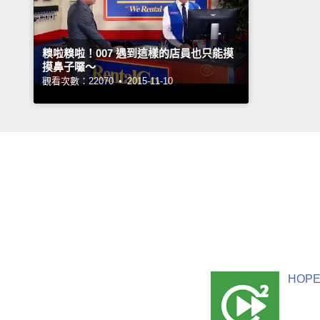
糗啦糗啦！007 遇到這樣的店員也只能摸
摸鼻子囉～
觀看次數：22070 •
2015-11-10
HOPE