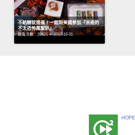
不給糖就搗蛋！一起到美國參加『米奇的
不太恐怖萬聖趴』
觀看次數：20621 •
2017-10-31
HOPE