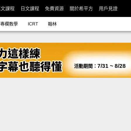
英文課程
日文課程
免費資源
關於希平方
用戶見證
專欄教學
ICRT
翰林
7/31 ~ 8/28
活動期間：