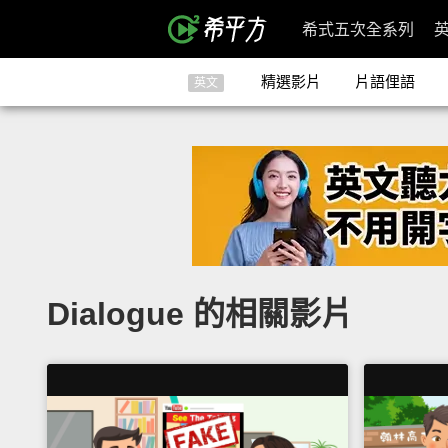
希式五次全系列
精選影片
片語俚語
英文
Dialogue 的相關影片