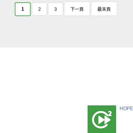
1
2
3
下一頁
最末頁
HOPE