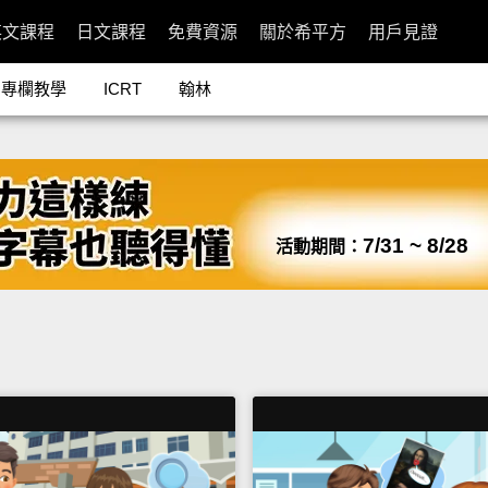
英文課程
日文課程
免費資源
關於希平方
用戶見證
專欄教學
ICRT
翰林
7/31 ~ 8/28
活動期間：