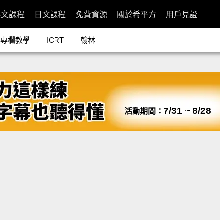
英文課程
日文課程
免費資源
關於希平方
用戶見證
專欄教學
ICRT
翰林
7/31 ~ 8/28
活動期間：