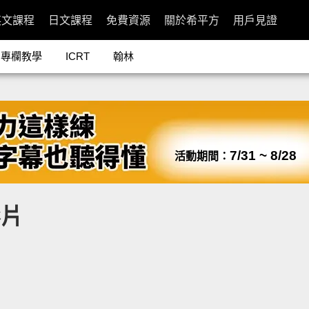
英文課程
日文課程
免費資源
關於希平方
用戶見證
專欄教學
ICRT
翰林
7/31 ~ 8/28
活動期間：
影片