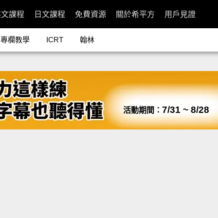
英文課程
日文課程
免費資源
關於希平方
用戶見證
專欄教學
ICRT
翰林
7/31 ~ 8/28
活動期間：