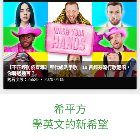
【不正經防疫宣導】歷代級洗手歌！10 首超夯流行歌翻唱，
你聽過幾首？
觀看次數：25529 •
2020-04-09
希平方
學英文的新希望