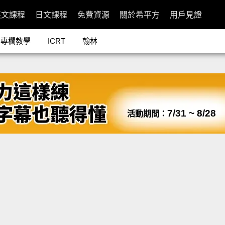
英文課程
日文課程
免費資源
關於希平方
用戶見證
專欄教學
ICRT
翰林
7/31 ~ 8/28
活動期間：